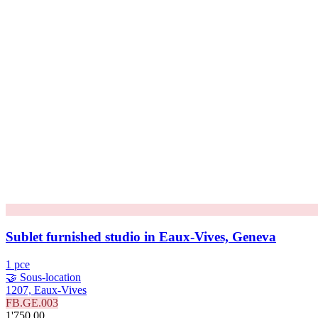
Sublet furnished studio in Eaux-Vives, Geneva
1 pce
🤝 Sous-location
1207, Eaux-Vives
FB.GE.003
1'750.00