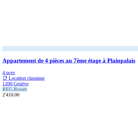
Appartement de 4 pièces au 7ème étage à Plainpalais
4 pces
📑 Location classique
1200 Genève
REG.Rosset
2'410.00