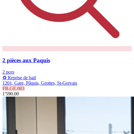
2 pièces aux Paquis
2 pces
♻️ Reprise de bail
1201, Gare, Pâquis, Grottes, St-Gervais
FB.GE.003
1'590.00