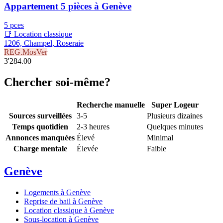
Appartement 5 pièces à Genève
5 pces
📑 Location classique
1206, Champel, Roseraie
REG.MosVer
3'284.00
Chercher soi-même?
Recherche manuelle
Super Logeur
Sources surveillées
3-5
Plusieurs dizaines
Temps quotidien
2-3 heures
Quelques minutes
Annonces manquées
Élevé
Minimal
Charge mentale
Élevée
Faible
Genève
Logements à Genève
Reprise de bail à Genève
Location classique à Genève
Sous-location à Genève