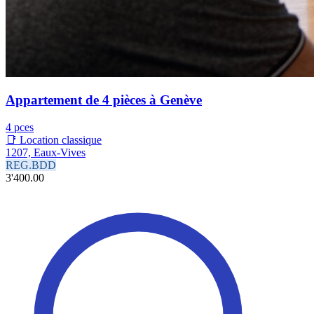
Appartement de 4 pièces à Genève
4 pces
📑 Location classique
1207, Eaux-Vives
REG.BDD
3'400.00