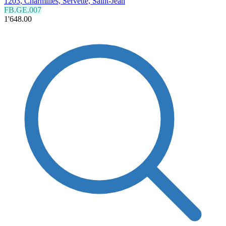
1203, Charmilles, Servette, Saint-Jean
FB.GE.007
1'648.00