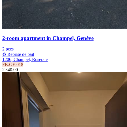
2-room apartment in Champel, Genève
2 pces
♻️ Reprise de bail
1206, Champel, Roseraie
FB.GE.018
2'340.00