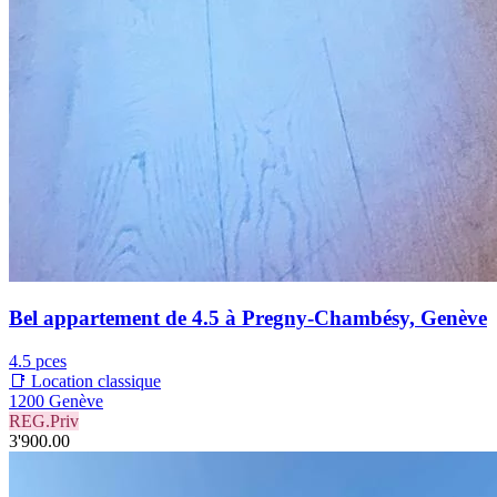
Bel appartement de 4.5 à Pregny-Chambésy, Genève
4.5 pces
📑 Location classique
1200 Genève
REG.Priv
3'900.00