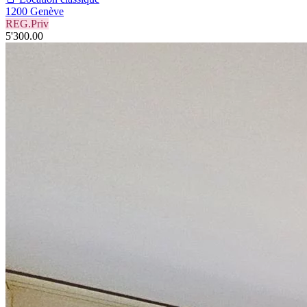
1200 Genève
REG.Priv
5'300.00