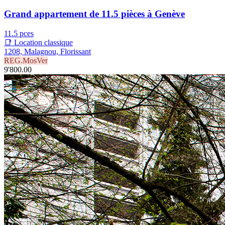
Grand appartement de 11.5 pièces à Genève
11.5 pces
📑 Location classique
1208, Malagnou, Florissant
REG.MosVer
9'800.00