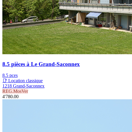
8.5 pièces à Le Grand-Saconnex
8.5 pces
📑 Location classique
1218 Grand-Saconnex
REG.MosVer
4'780.00