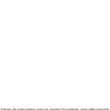
s faisons de notre mieux pour en assurer l'exactitude, mais elles peuvent 