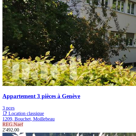
Appartement 3 pièces à Genève
3 pces
📑 Location classique
1209, Bouchet, Moillebeau
REG.Naef
2'492.00