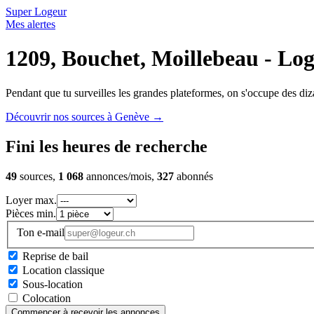
Super Logeur
Mes alertes
1209, Bouchet, Moillebeau - Log
Pendant que tu surveilles les grandes plateformes, on s'occupe des diza
Découvrir nos sources à Genève
→
Fini les heures de recherche
49
sources,
1 068
annonces/mois,
327
abonnés
Loyer max.
Pièces min.
Ton e-mail
Reprise de bail
Location classique
Sous-location
Colocation
Commencer à recevoir les annonces