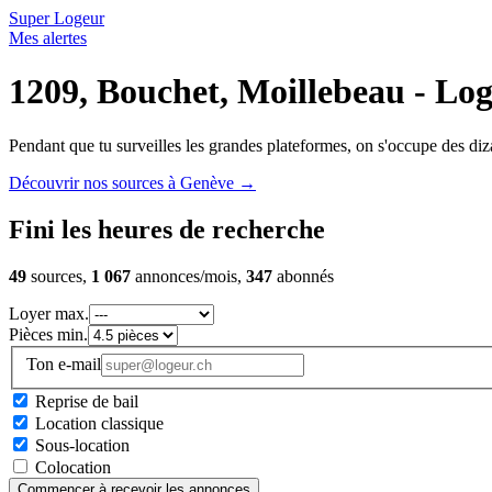
Super Logeur
Mes alertes
1209, Bouchet, Moillebeau - Log
Pendant que tu surveilles les grandes plateformes, on s'occupe des diza
Découvrir nos sources à Genève
→
Fini les heures de recherche
49
sources,
1 067
annonces/mois,
347
abonnés
Loyer max.
Pièces min.
Ton e-mail
Reprise de bail
Location classique
Sous-location
Colocation
Commencer à recevoir les annonces