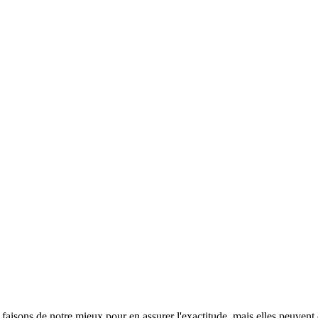
s faisons de notre mieux pour en assurer l'exactitude, mais elles peuvent 