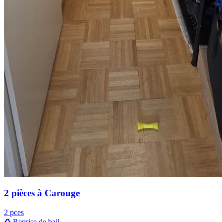
2 pièces à Carouge
2 pces
♻️ Reprise de bail