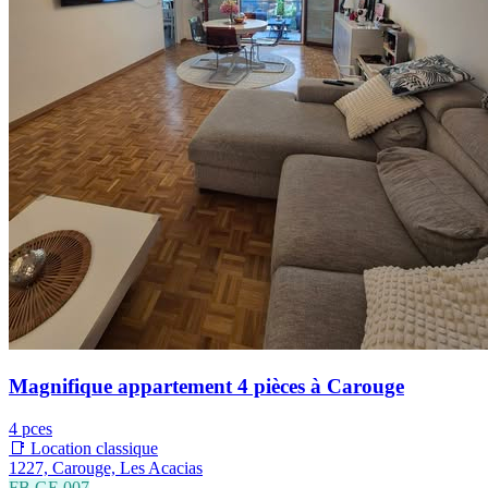
Magnifique appartement 4 pièces à Carouge
4 pces
📑 Location classique
1227, Carouge, Les Acacias
FB.GE.007