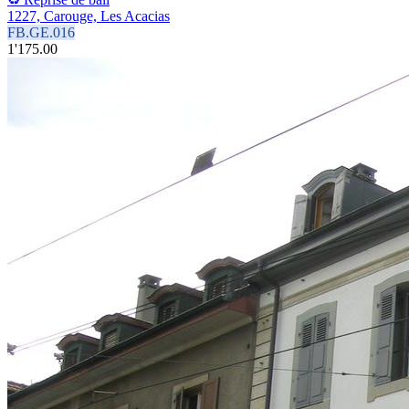
1227, Carouge, Les Acacias
FB.GE.016
1'175.00