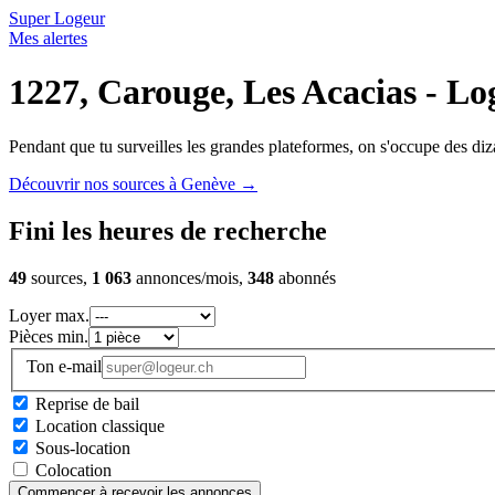
Super Logeur
Mes alertes
1227, Carouge, Les Acacias - Lo
Pendant que tu surveilles les grandes plateformes, on s'occupe des diza
Découvrir nos sources à Genève
→
Fini les heures de recherche
49
sources,
1 063
annonces/mois,
348
abonnés
Loyer max.
Pièces min.
Ton e-mail
Reprise de bail
Location classique
Sous-location
Colocation
Commencer à recevoir les annonces