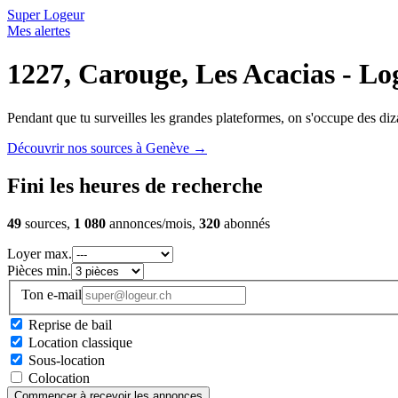
Super Logeur
Mes alertes
1227, Carouge, Les Acacias - Lo
Pendant que tu surveilles les grandes plateformes, on s'occupe des diza
Découvrir nos sources à Genève
→
Fini les heures de recherche
49
sources,
1 080
annonces/mois,
320
abonnés
Loyer max.
Pièces min.
Ton e-mail
Reprise de bail
Location classique
Sous-location
Colocation
Commencer à recevoir les annonces