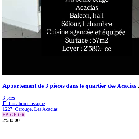
Appartement de 3 pièces dans le quartier des Acacias
3 pces
📑 Location classique
1227, Carouge, Les Acacias
FB.GE.006
2'580.00