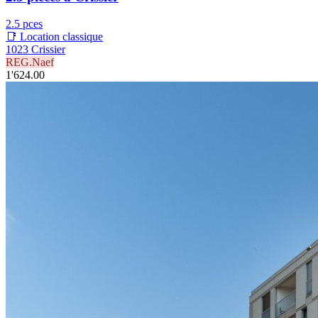
2.5 pces
📑 Location classique
1023 Crissier
REG.Naef
1'624.00