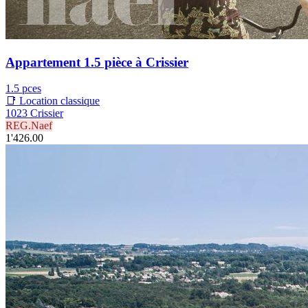
Appartement 1.5 pièce à Crissier
1.5 pces
📑 Location classique
1023 Crissier
REG.Naef
1'426.00