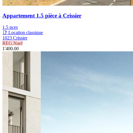
Appartement 1.5 pièce à Crissier
1.5 pces
📑 Location classique
1023 Crissier
REG.Naef
1'400.00