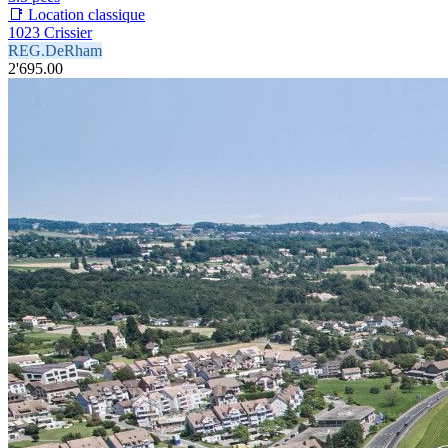
📑 Location classique
1023 Crissier
REG.DeRham
2'695.00