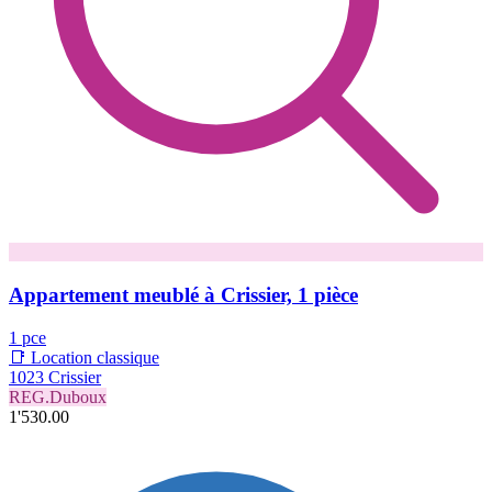
Appartement meublé à Crissier, 1 pièce
1 pce
📑 Location classique
1023 Crissier
REG.Duboux
1'530.00