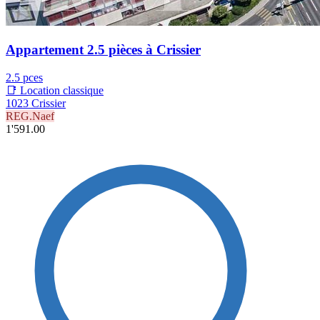
Appartement 2.5 pièces à Crissier
2.5 pces
📑 Location classique
1023 Crissier
REG.Naef
1'591.00