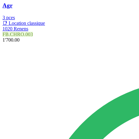
Agr
3 pces
📑 Location classique
1020 Renens
FB.CHRO.003
1'700.00