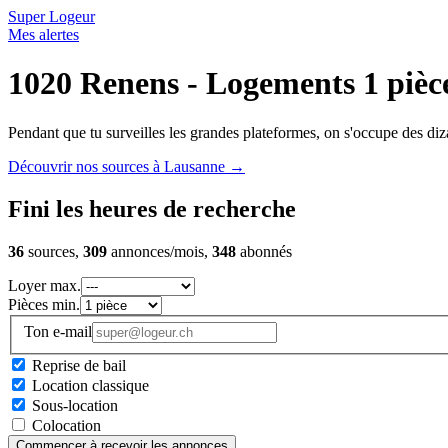
Super Logeur
Mes alertes
1020 Renens - Logements 1 pièc
Pendant que tu surveilles les grandes plateformes, on s'occupe des diza
Découvrir nos sources à Lausanne
→
Fini les heures de recherche
36
sources,
309
annonces/mois,
348
abonnés
Loyer max.
Pièces min.
Ton e-mail
Reprise de bail
Location classique
Sous-location
Colocation
Commencer à recevoir les annonces