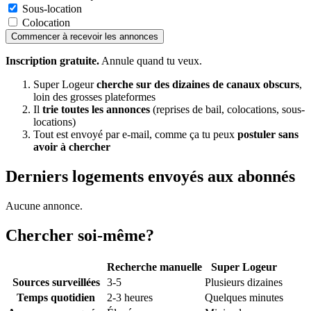
Sous-location
Colocation
Commencer à recevoir les annonces
Inscription gratuite.
Annule quand tu veux.
Super Logeur
cherche sur des dizaines de canaux obscurs
,
loin des grosses plateformes
Il
trie toutes les annonces
(reprises de bail, colocations, sous-
locations)
Tout est envoyé par e-mail, comme ça tu peux
postuler sans
avoir à chercher
Derniers logements envoyés aux abonnés
Aucune annonce.
Chercher soi-même?
Recherche manuelle
Super Logeur
Sources surveillées
3-5
Plusieurs dizaines
Temps quotidien
2-3 heures
Quelques minutes