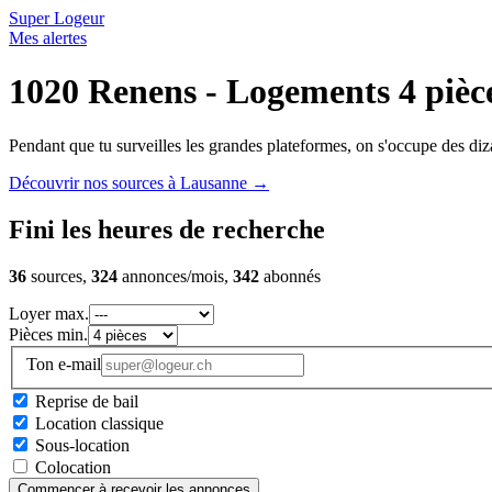
Super Logeur
Mes alertes
1020 Renens - Logements 4 pièc
Pendant que tu surveilles les grandes plateformes, on s'occupe des diza
Découvrir nos sources à Lausanne
→
Fini les heures de recherche
36
sources,
324
annonces/mois,
342
abonnés
Loyer max.
Pièces min.
Ton e-mail
Reprise de bail
Location classique
Sous-location
Colocation
Commencer à recevoir les annonces