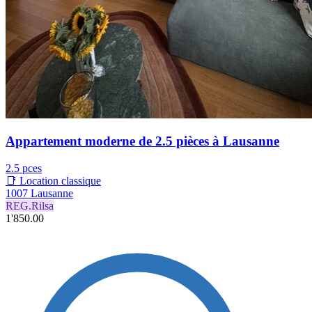
Appartement moderne de 2.5 pièces à Lausanne
2.5 pces
📑 Location classique
1007 Lausanne
REG.Rilsa
1'850.00