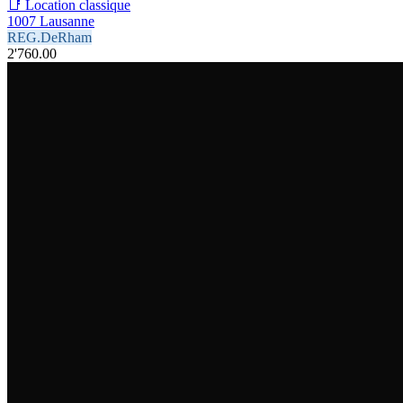
📑 Location classique
1007 Lausanne
REG.DeRham
2'760.00