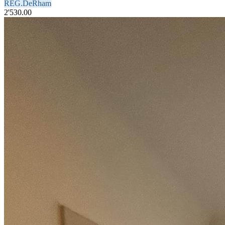
REG.DeRham
2'530.00