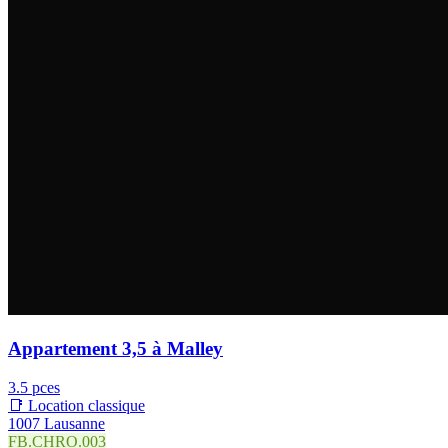
Appartement 3,5 à Malley
3.5 pces
📑 Location classique
1007 Lausanne
FB.CHRO.003