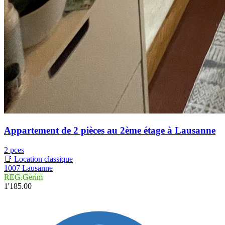
Appartement de 2 pièces au 2ème étage à Lausanne
2 pces
📑 Location classique
1007 Lausanne
REG.Gerim
1'185.00