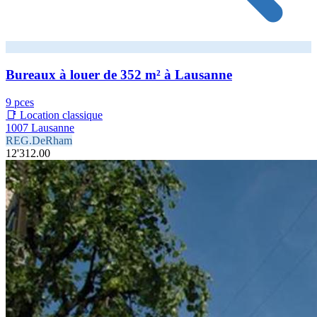
Bureaux à louer de 352 m² à Lausanne
9 pces
📑 Location classique
1007 Lausanne
REG.DeRham
12'312.00