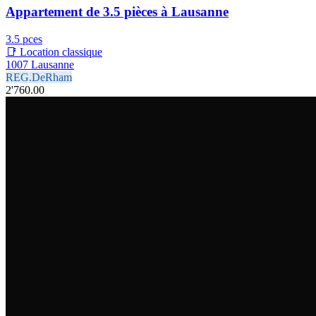
Appartement de 3.5 pièces à Lausanne
3.5 pces
📑 Location classique
1007 Lausanne
REG.DeRham
2'760.00