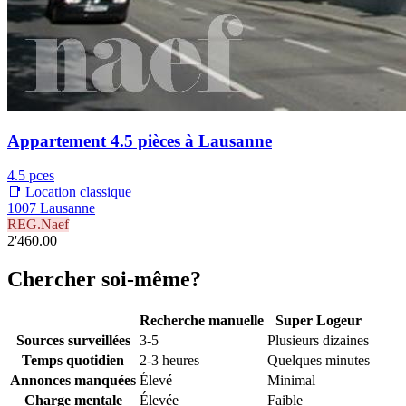
Appartement 4.5 pièces à Lausanne
4.5 pces
📑 Location classique
1007 Lausanne
REG.Naef
2'460.00
Chercher soi-même?
Recherche manuelle
Super Logeur
Sources surveillées
3-5
Plusieurs dizaines
Temps quotidien
2-3 heures
Quelques minutes
Annonces manquées
Élevé
Minimal
Charge mentale
Élevée
Faible