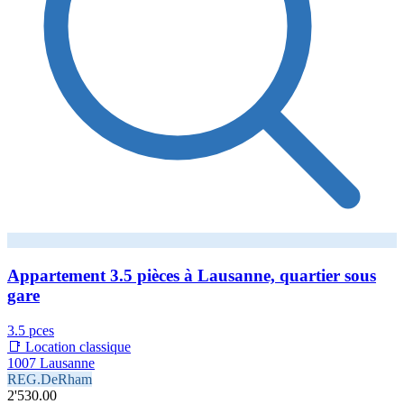
Appartement 3.5 pièces à Lausanne, quartier sous
gare
3.5 pces
📑 Location classique
1007 Lausanne
REG.DeRham
2'530.00