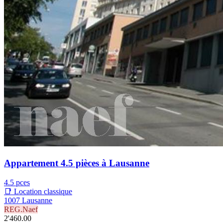
Appartement 4.5 pièces à Lausanne
4.5 pces
📑 Location classique
1007 Lausanne
REG.Naef
2'460.00