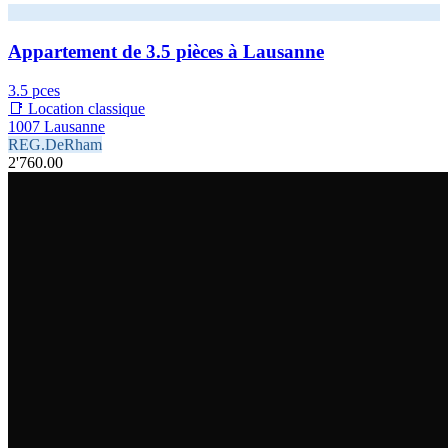
Appartement de 3.5 pièces à Lausanne
3.5 pces
📑 Location classique
1007 Lausanne
REG.DeRham
2'760.00