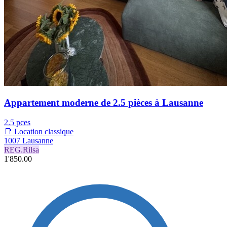
Appartement moderne de 2.5 pièces à Lausanne
2.5 pces
📑 Location classique
1007 Lausanne
REG.Rilsa
1'850.00