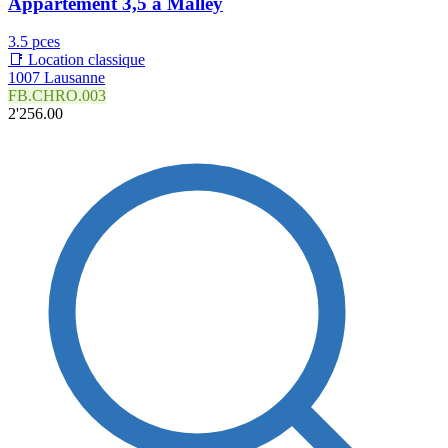
Appartement 3,5 à Malley
3.5 pces
📑 Location classique
1007 Lausanne
FB.CHRO.003
2'256.00