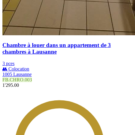
Chambre à louer dans un appartement de 3
chambres à Lausanne
3 pces
👥 Colocation
1005 Lausanne
FB.CHRO.003
1'295.00