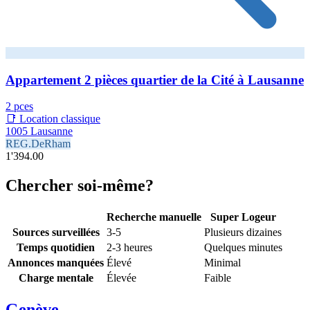
Appartement 2 pièces quartier de la Cité à Lausanne
2 pces
📑 Location classique
1005 Lausanne
REG.DeRham
1'394.00
Chercher soi-même?
Recherche manuelle
Super Logeur
Sources surveillées
3-5
Plusieurs dizaines
Temps quotidien
2-3 heures
Quelques minutes
Annonces manquées
Élevé
Minimal
Charge mentale
Élevée
Faible
Genève