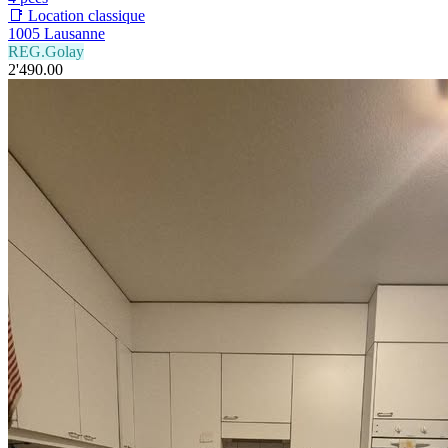
📑 Location classique
1005 Lausanne
REG.Golay
2'490.00