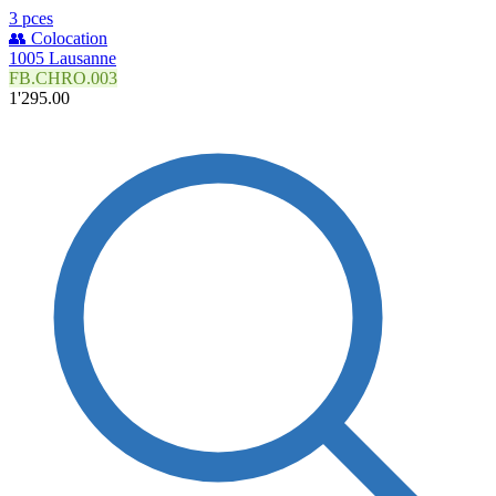
3 pces
👥 Colocation
1005 Lausanne
FB.CHRO.003
1'295.00