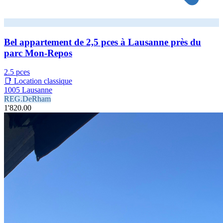
Bel appartement de 2,5 pces à Lausanne près du
parc Mon-Repos
2.5 pces
📑 Location classique
1005 Lausanne
REG.DeRham
1'820.00