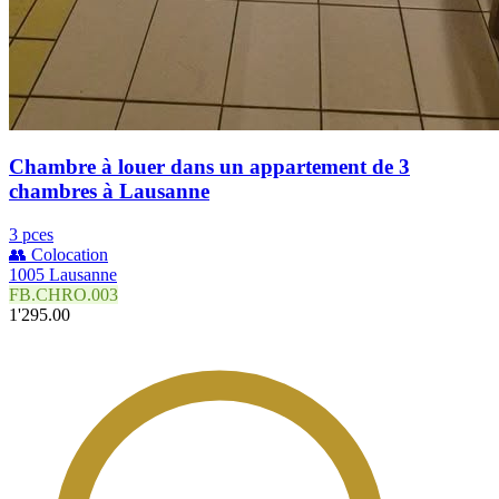
Chambre à louer dans un appartement de 3
chambres à Lausanne
3 pces
👥 Colocation
1005 Lausanne
FB.CHRO.003
1'295.00