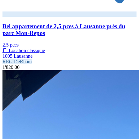
Bel appartement de 2,5 pces à Lausanne près du
parc Mon-Repos
2.5 pces
📑 Location classique
1005 Lausanne
REG.DeRham
1'820.00