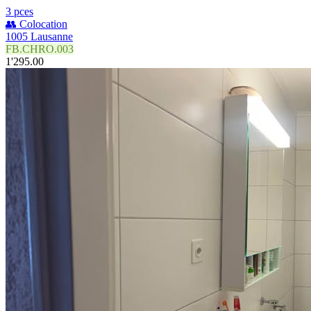
3 pces
👥 Colocation
1005 Lausanne
FB.CHRO.003
1'295.00