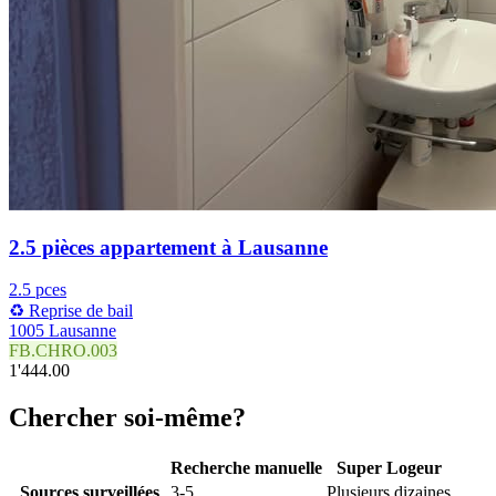
2.5 pièces appartement à Lausanne
2.5 pces
♻️ Reprise de bail
1005 Lausanne
FB.CHRO.003
1'444.00
Chercher soi-même?
Recherche manuelle
Super Logeur
Sources surveillées
3-5
Plusieurs dizaines