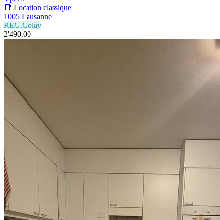
📑 Location classique
1005 Lausanne
REG.Golay
2'490.00