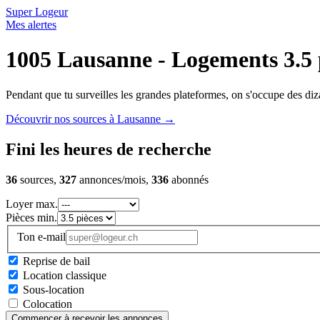
Super Logeur
Mes alertes
1005 Lausanne - Logements 3.5 
Pendant que tu surveilles les grandes plateformes, on s'occupe des diza
Découvrir nos sources à Lausanne
→
Fini les heures de recherche
36
sources,
327
annonces/mois,
336
abonnés
Loyer max.
Pièces min.
Ton e-mail
Reprise de bail
Location classique
Sous-location
Colocation
Commencer à recevoir les annonces