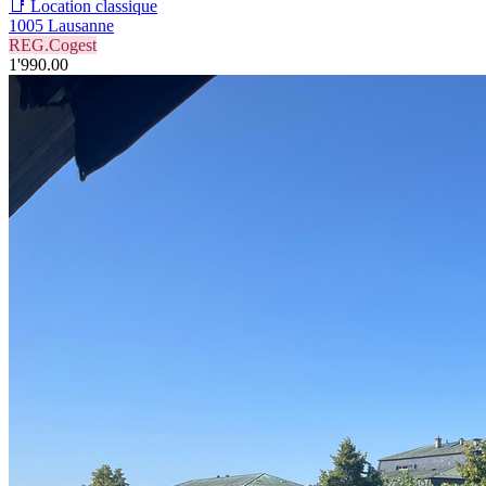
📑 Location classique
1005 Lausanne
REG.Cogest
1'990.00