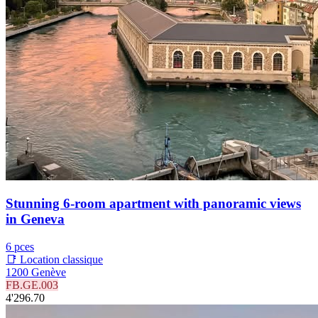
Stunning 6-room apartment with panoramic views
in Geneva
6 pces
📑 Location classique
1200 Genève
FB.GE.003
4'296.70