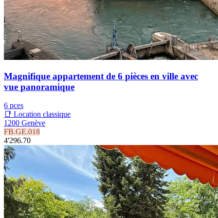
Magnifique appartement de 6 pièces en ville avec
vue panoramique
6 pces
📑 Location classique
1200 Genève
FB.GE.018
4'296.70