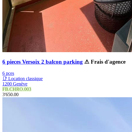
6 pieces Versoix 2 balcon parking
⚠ Frais d'agence
6 pces
📑 Location classique
1200 Genève
FB.CHRO.003
3'650.00