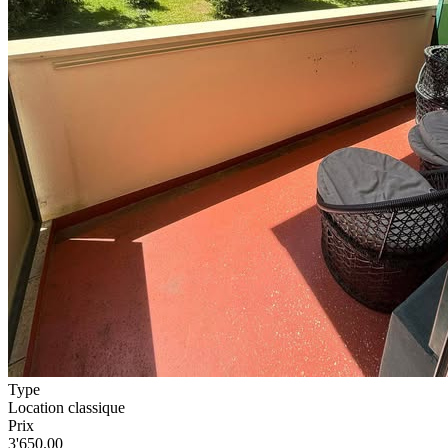
Type
Location classique
Prix
3'650.00