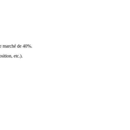
le marché de 40%
.
ition, etc.).