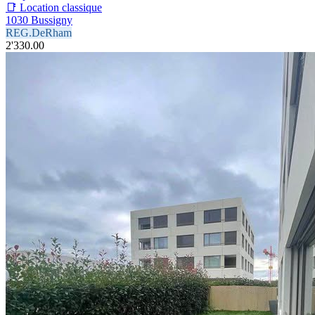
📑 Location classique
1030 Bussigny
REG.DeRham
2'330.00