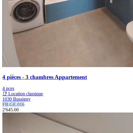
4 pièces - 3 chambres Appartement
4 pces
📑 Location classique
1030 Bussigny
FB.GE.016
2'645.00