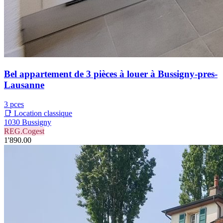
Bel appartement de 3 pièces à louer à Bussigny-pres-
Lausanne
3 pces
📑 Location classique
1030 Bussigny
REG.Cogest
1'890.00