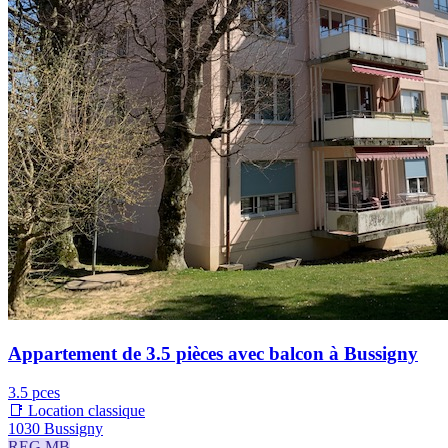
Appartement de 3.5 pièces avec balcon à Bussigny
3.5 pces
📑 Location classique
1030 Bussigny
REG.MB