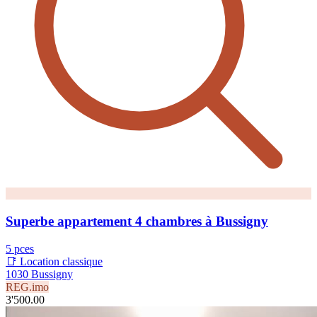
Superbe appartement 4 chambres à Bussigny
5 pces
📑 Location classique
1030 Bussigny
REG.imo
3'500.00