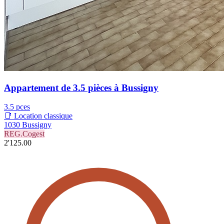
Appartement de 3.5 pièces à Bussigny
3.5 pces
📑 Location classique
1030 Bussigny
REG.Cogest
2'125.00