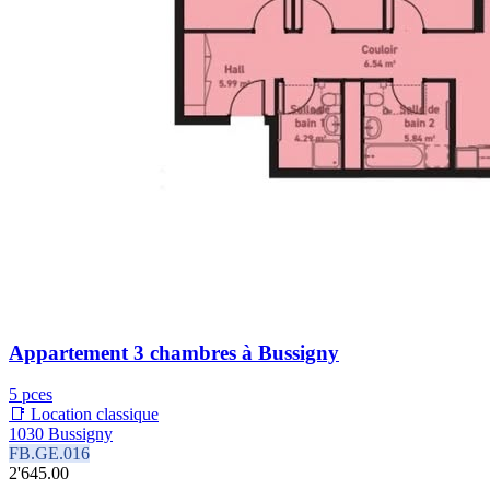
Appartement 3 chambres à Bussigny
5 pces
📑 Location classique
1030 Bussigny
FB.GE.016
2'645.00