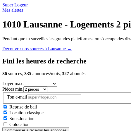
Super Logeur
Mes alertes
1010 Lausanne - Logements 2 pi
Pendant que tu surveilles les grandes plateformes, on s'occupe des diza
Découvrir nos sources à Lausanne
→
Fini les heures de recherche
36
sources,
335
annonces/mois,
327
abonnés
Loyer max.
Pièces min.
Ton e-mail
Reprise de bail
Location classique
Sous-location
Colocation
Commencer à recevoir les annonces