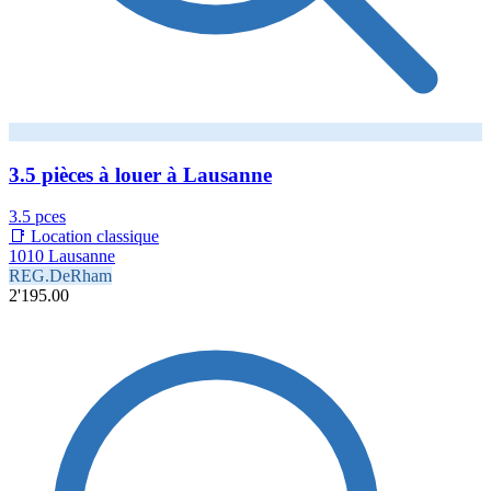
3.5 pièces à louer à Lausanne
3.5 pces
📑 Location classique
1010 Lausanne
REG.DeRham
2'195.00