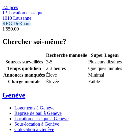
2.5 pces
📑 Location classique
1010 Lausanne
REG.DeRham
1'550.00
Chercher soi-même?
Recherche manuelle
Super Logeur
Sources surveillées
3-5
Plusieurs dizaines
Temps quotidien
2-3 heures
Quelques minutes
Annonces manquées
Élevé
Minimal
Charge mentale
Élevée
Faible
Genève
Logements à Genève
Reprise de bail à Genève
Location classique à Genève
Sous-location à Genève
Colocation à Genève