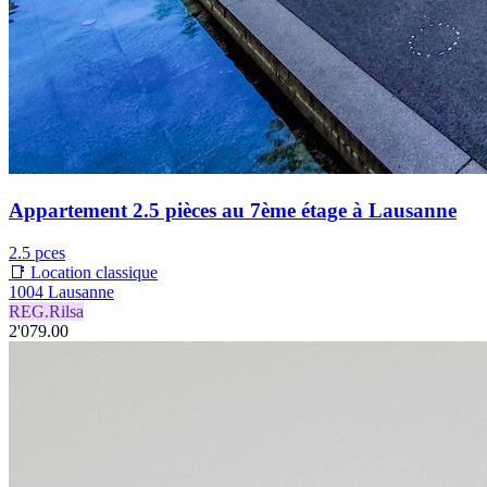
Appartement 2.5 pièces au 7ème étage à Lausanne
2.5 pces
📑 Location classique
1004 Lausanne
REG.Rilsa
2'079.00