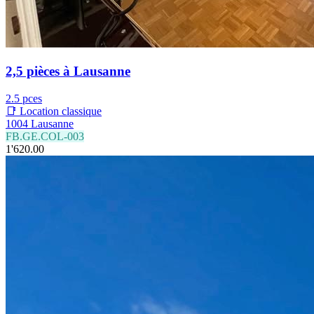
2,5 pièces à Lausanne
2.5 pces
📑 Location classique
1004 Lausanne
FB.GE.COL-003
1'620.00