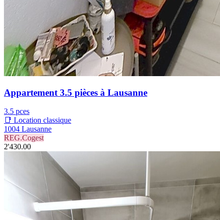
Appartement 3.5 pièces à Lausanne
3.5 pces
📑 Location classique
1004 Lausanne
REG.Cogest
2'430.00