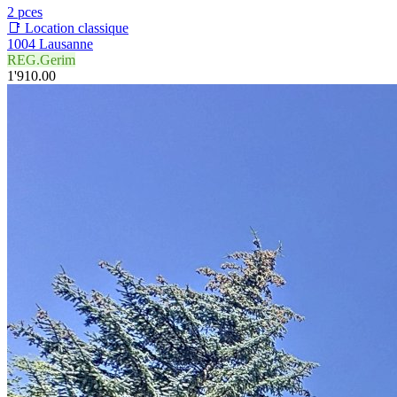
2 pces
📑 Location classique
1004 Lausanne
REG.Gerim
1'910.00