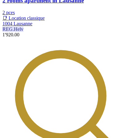
2 rooms apartment in Lausanne
2 pces
📑 Location classique
1004 Lausanne
REG.Helv
1'920.00