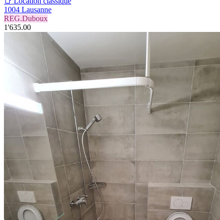
📑 Location classique
1004 Lausanne
REG.Duboux
1'635.00