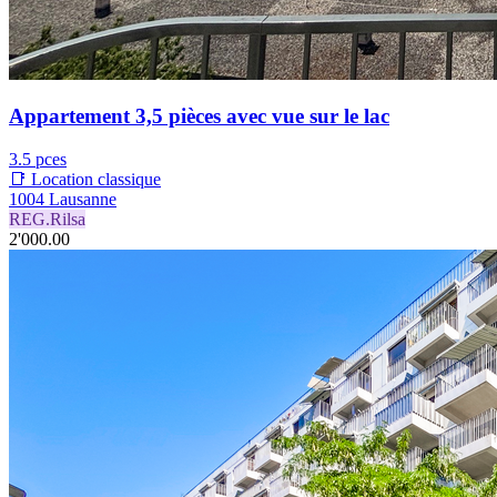
Appartement 3,5 pièces avec vue sur le lac
3.5 pces
📑 Location classique
1004 Lausanne
REG.Rilsa
2'000.00