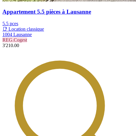
Appartement 5.5 pièces à Lausanne
5.5 pces
📑 Location classique
1004 Lausanne
REG.Cogest
3'210.00