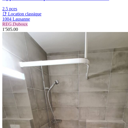
2.5 pces
📑 Location classique
1004 Lausanne
REG.Duboux
1'505.00