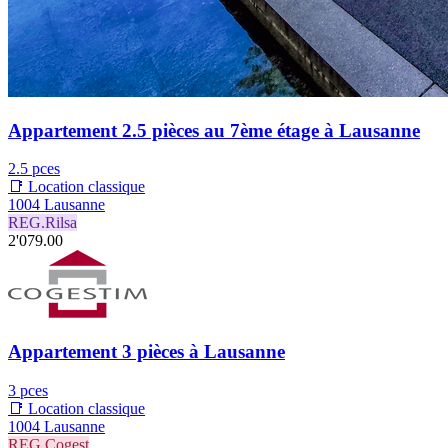
Appartement 2.5 pièces au 7ème étage à Lausanne
2.5 pces
📑 Location classique
1004 Lausanne
REG.Rilsa
2'079.00
Appartement 3 pièces à Lausanne
3 pces
📑 Location classique
1004 Lausanne
REG.Cogest