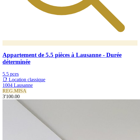
Appartement de 5.5 pièces à Lausanne - Durée
déterminée
5.5 pces
📑 Location classique
1004 Lausanne
REG.MISA
3'100.00