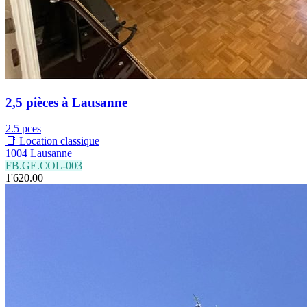
2,5 pièces à Lausanne
2.5 pces
📑 Location classique
1004 Lausanne
FB.GE.COL-003
1'620.00