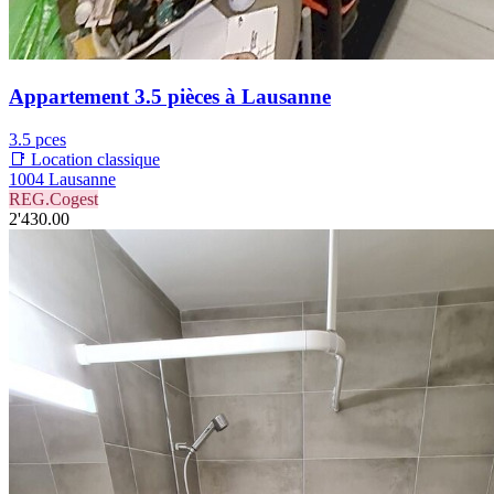
Appartement 3.5 pièces à Lausanne
3.5 pces
📑 Location classique
1004 Lausanne
REG.Cogest
2'430.00