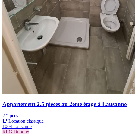
Appartement 2.5 pièces au 2ème étage à Lausanne
2.5 pces
📑 Location classique
1004 Lausanne
REG.Duboux