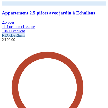
Appartement 2.5 pièces avec jardin à Echallens
2.5 pces
📑 Location classique
1040 Echallens
REG.DeRham
2'120.00