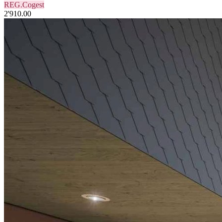
REG.Cogest
2'910.00