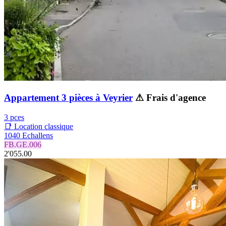
Appartement 3 pièces à Veyrier
⚠ Frais d'agence
3 pces
📑 Location classique
1040 Echallens
FB.GE.006
2'055.00