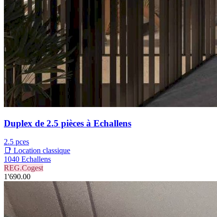
Duplex de 2.5 pièces à Echallens
2.5 pces
📑 Location classique
1040 Echallens
REG.Cogest
1'690.00