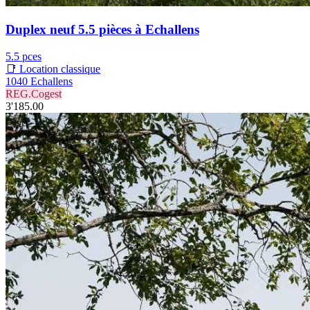
Duplex neuf 5.5 pièces à Echallens
5.5 pces
📑 Location classique
1040 Echallens
REG.Cogest
3'185.00