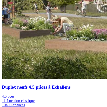
Duplex neufs 4.5 pièces à Echallens
4.5 pces
📑 Location classique
1040 Echallens