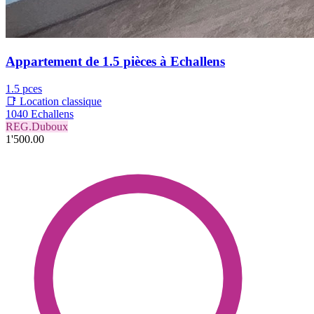
Appartement de 1.5 pièces à Echallens
1.5 pces
📑 Location classique
1040 Echallens
REG.Duboux
1'500.00