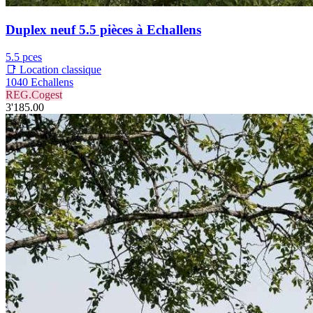
Duplex neuf 5.5 pièces à Echallens
5.5 pces
📑 Location classique
1040 Echallens
REG.Cogest
3'185.00