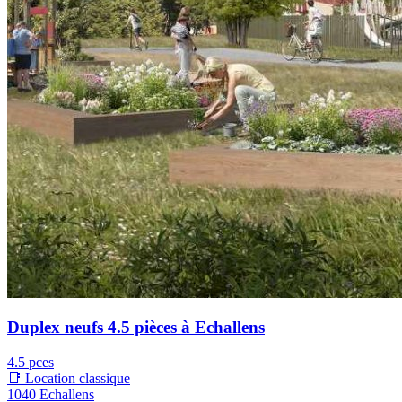
Duplex neufs 4.5 pièces à Echallens
4.5 pces
📑 Location classique
1040 Echallens