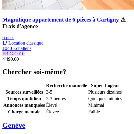
Magnifique appartement de 6 pièces à Cartigny
⚠
Frais d'agence
6 pces
📑 Location classique
1040 Echallens
FB.GE.010
4'490.00
Chercher soi-même?
Recherche manuelle
Super Logeur
Sources surveillées
3-5
Plusieurs dizaines
Temps quotidien
2-3 heures
Quelques minutes
Annonces manquées
Élevé
Minimal
Charge mentale
Élevée
Faible
Genève