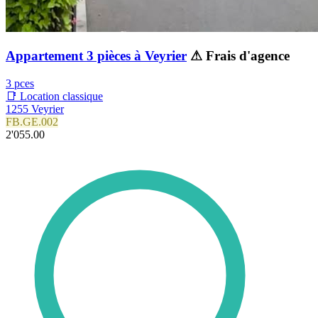
Appartement 3 pièces à Veyrier
⚠ Frais d'agence
3 pces
📑 Location classique
1255 Veyrier
FB.GE.002
2'055.00