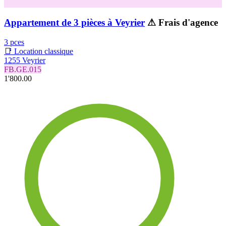
Appartement de 3 pièces à Veyrier
⚠ Frais d'agence
3 pces
📑 Location classique
1255 Veyrier
FB.GE.015
1'800.00