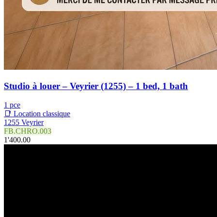
Studio à louer – Veyrier (1255) – 1 bed, 1 bath
1 pce
📑 Location classique
1255 Veyrier
FB.CHRO.003
1'400.00