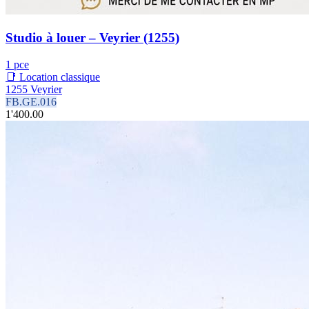
Studio à louer – Veyrier (1255)
1 pce
📑 Location classique
1255 Veyrier
FB.GE.016
1'400.00