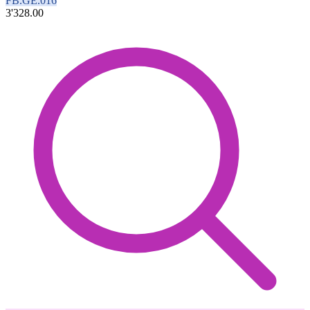
FB.GE.016
3'328.00