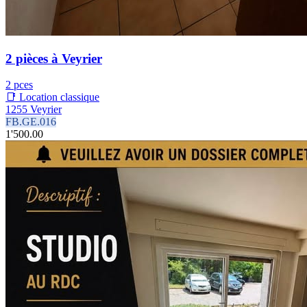
2 pièces à Veyrier
2 pces
📑 Location classique
1255 Veyrier
FB.GE.016
1'500.00