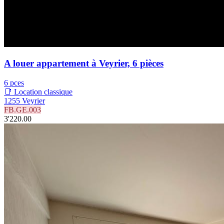
A louer appartement à Veyrier, 6 pièces
6 pces
📑 Location classique
1255 Veyrier
FB.GE.003
3'220.00