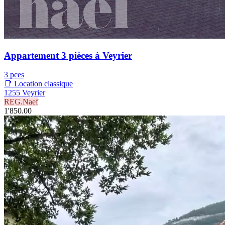
Appartement 3 pièces à Veyrier
3 pces
📑 Location classique
1255 Veyrier
REG.Naef
1'850.00