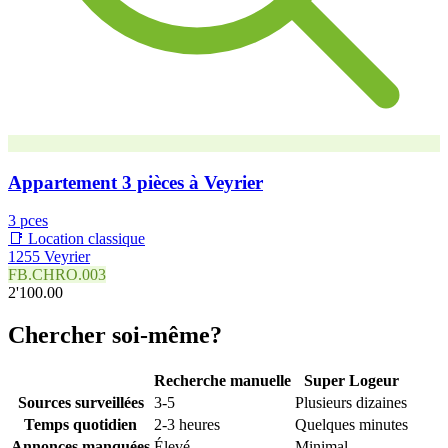
Appartement 3 pièces à Veyrier
3 pces
📑 Location classique
1255 Veyrier
FB.CHRO.003
2'100.00
Chercher soi-même?
Recherche manuelle
Super Logeur
Sources surveillées
3-5
Plusieurs dizaines
Temps quotidien
2-3 heures
Quelques minutes
Annonces manquées
Élevé
Minimal