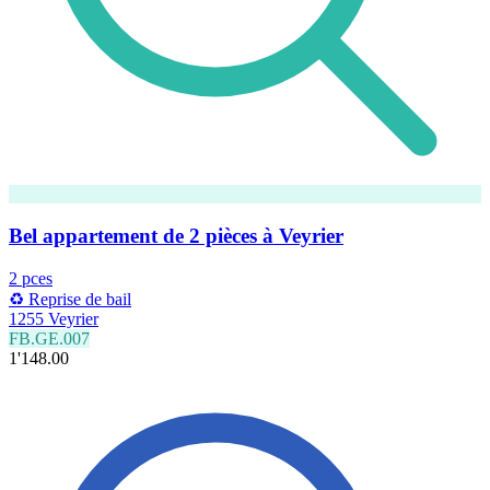
Bel appartement de 2 pièces à Veyrier
2 pces
♻️ Reprise de bail
1255 Veyrier
FB.GE.007
1'148.00