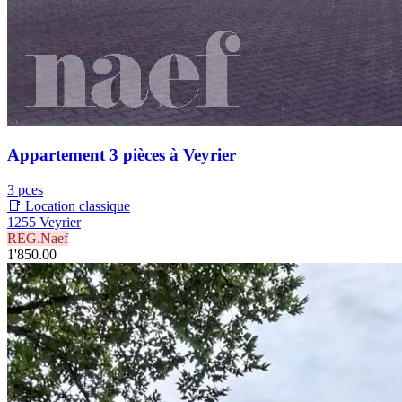
Appartement 3 pièces à Veyrier
3 pces
📑 Location classique
1255 Veyrier
REG.Naef
1'850.00