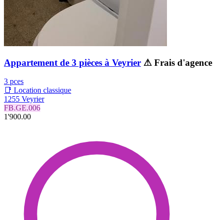
Appartement de 3 pièces à Veyrier
⚠ Frais d'agence
3 pces
📑 Location classique
1255 Veyrier
FB.GE.006
1'900.00