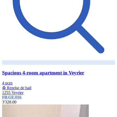
Spacious 4-room apartment in Veyrier
4 pces
♻️ Reprise de bail
1255 Veyrier
FB.GE.016
3'328.00