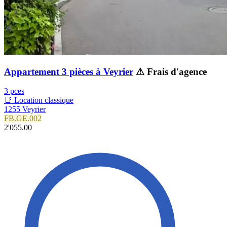
Appartement 3 pièces à Veyrier
⚠ Frais d'agence
3 pces
📑 Location classique
1255 Veyrier
FB.GE.002
2'055.00