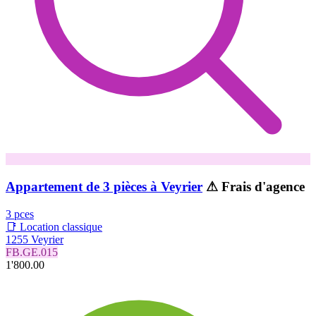
Appartement de 3 pièces à Veyrier
⚠ Frais d'agence
3 pces
📑 Location classique
1255 Veyrier
FB.GE.015
1'800.00