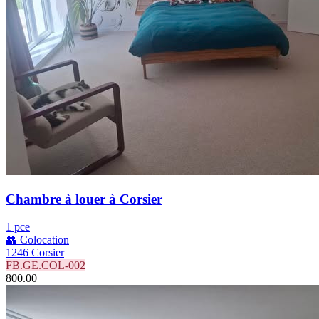
Chambre à louer à Corsier
1 pce
👥 Colocation
1246 Corsier
FB.GE.COL-002
800.00