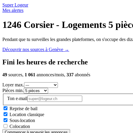
Super Logeur
Mes alertes
1246 Corsier - Logements 5 pièc
Pendant que tu surveilles les grandes plateformes, on s'occupe des diza
Découvrir nos sources à Genève
→
Fini les heures de recherche
49
sources,
1 061
annonces/mois,
337
abonnés
Loyer max.
Pièces min.
Ton e-mail
Reprise de bail
Location classique
Sous-location
Colocation
Commencer à recevoir les annonces