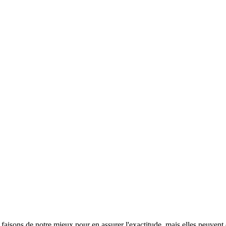
s faisons de notre mieux pour en assurer l'exactitude, mais elles peuvent 