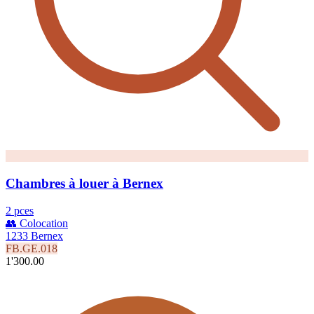
Chambres à louer à Bernex
2 pces
👥 Colocation
1233 Bernex
FB.GE.018
1'300.00