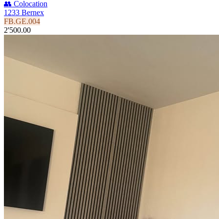
👥 Colocation
1233 Bernex
FB.GE.004
2'500.00