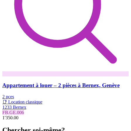
Appartement à louer – 2 pièces à Bernex, Genève
2 pces
📑 Location classique
1233 Bernex
FB.GE.006
1'350.00
Chercher soi-même?