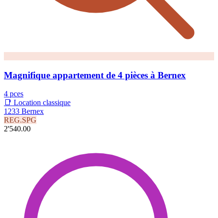
Magnifique appartement de 4 pièces à Bernex
4 pces
📑 Location classique
1233 Bernex
REG.SPG
2'540.00