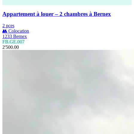
Appartement à louer – 2 chambres à Bernex
2 pces
👥 Colocation
1233 Bernex
FB.GE.007
2'500.00