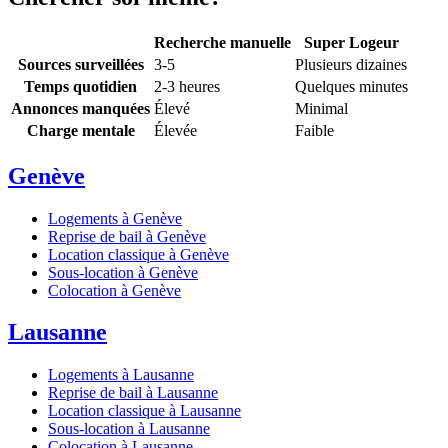
Recherche manuelle
Super Logeur
Sources surveillées
3-5
Plusieurs dizaines
Temps quotidien
2-3 heures
Quelques minutes
Annonces manquées
Élevé
Minimal
Charge mentale
Élevée
Faible
Genève
Logements à Genève
Reprise de bail à Genève
Location classique à Genève
Sous-location à Genève
Colocation à Genève
Lausanne
Logements à Lausanne
Reprise de bail à Lausanne
Location classique à Lausanne
Sous-location à Lausanne
Colocation à Lausanne