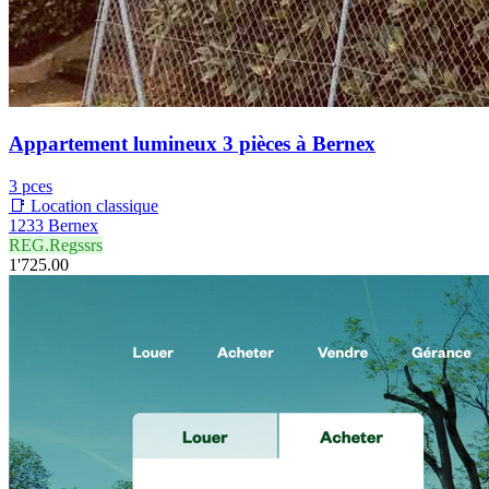
Appartement lumineux 3 pièces à Bernex
3 pces
📑 Location classique
1233 Bernex
REG.Regssrs
1'725.00