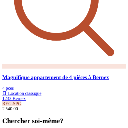
Magnifique appartement de 4 pièces à Bernex
4 pces
📑 Location classique
1233 Bernex
REG.SPG
2'540.00
Chercher soi-même?