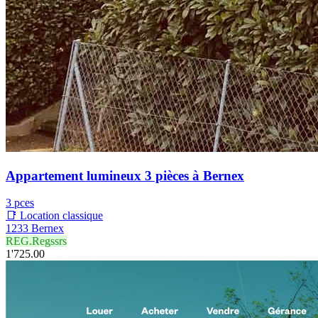
Appartement lumineux 3 pièces à Bernex
3 pces
📑 Location classique
1233 Bernex
REG.Regssrs
1'725.00