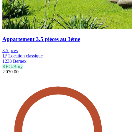
Appartement 3.5 pièces au 3ème
3.5 pces
📑 Location classique
1233 Bernex
REG.Bory
2'070.00