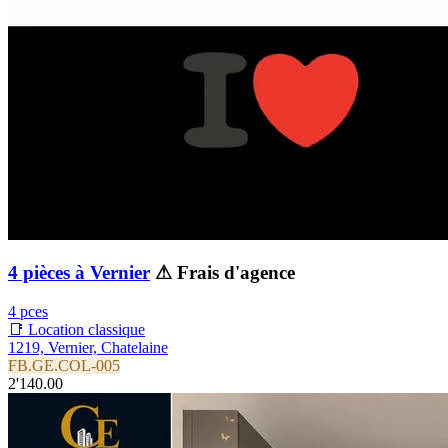
4 pièces à Vernier
⚠ Frais d'agence
4 pces
📑 Location classique
1219, Vernier, Chatelaine
FB.GE.COL-005
2'140.00