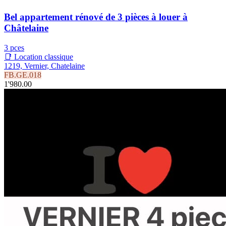
Bel appartement rénové de 3 pièces à louer à
Châtelaine
3 pces
📑 Location classique
1219, Vernier, Chatelaine
FB.GE.018
1'980.00