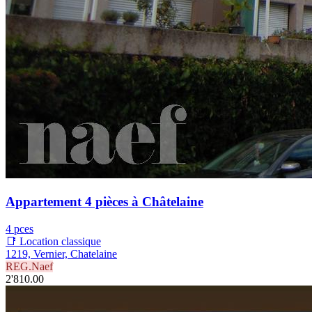
Appartement 4 pièces à Châtelaine
4 pces
📑 Location classique
1219, Vernier, Chatelaine
REG.Naef
2'810.00