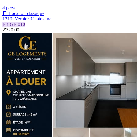
4 pces
📑 Location classique
1219, Vernier, Chatelaine
FB.GE.010
2'720.00