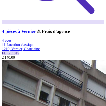
4 pièces à Vernier
⚠ Frais d'agence
4 pces
📑 Location classique
1219, Vernier, Chatelaine
FB.GE.019
2'140.00