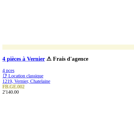
4 pièces à Vernier
⚠ Frais d'agence
4 pces
📑 Location classique
1219, Vernier, Chatelaine
FB.GE.002
2'140.00