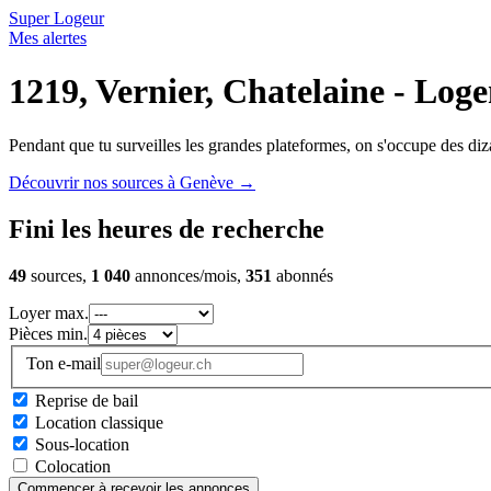
Super Logeur
Mes alertes
1219, Vernier, Chatelaine - Loge
Pendant que tu surveilles les grandes plateformes, on s'occupe des diza
Découvrir nos sources à Genève
→
Fini les heures de recherche
49
sources,
1 040
annonces/mois,
351
abonnés
Loyer max.
Pièces min.
Ton e-mail
Reprise de bail
Location classique
Sous-location
Colocation
Commencer à recevoir les annonces