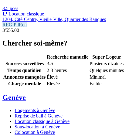
3.5 pces
📑 Location classique
1204, Cité-Centre, Vieille-Ville, Quartier des Banques
REG.PilRen
3'555.00
Chercher soi-même?
Recherche manuelle
Super Logeur
Sources surveillées
3-5
Plusieurs dizaines
Temps quotidien
2-3 heures
Quelques minutes
Annonces manquées
Élevé
Minimal
Charge mentale
Élevée
Faible
Genève
Logements à Genève
Reprise de bail à Genève
Location classique à Genève
Sous-location à Genève
Colocation à Genève