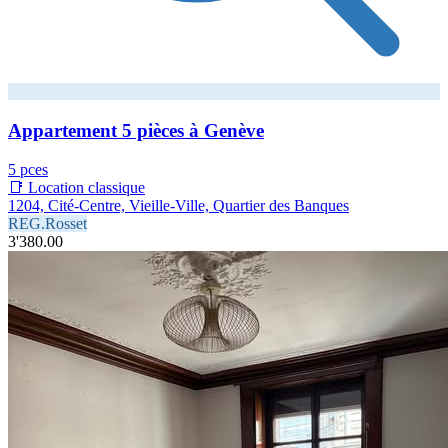
Appartement 5 pièces à Genève
5 pces
📑 Location classique
1204, Cité-Centre, Vieille-Ville, Quartier des Banques
REG.Rosset
3'380.00