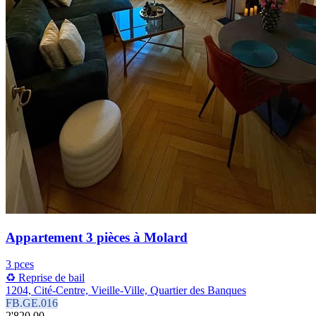
Appartement 3 pièces à Molard
3 pces
♻️ Reprise de bail
1204, Cité-Centre, Vieille-Ville, Quartier des Banques
FB.GE.016
2'820.00