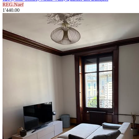
REG.Naef
1'440.00