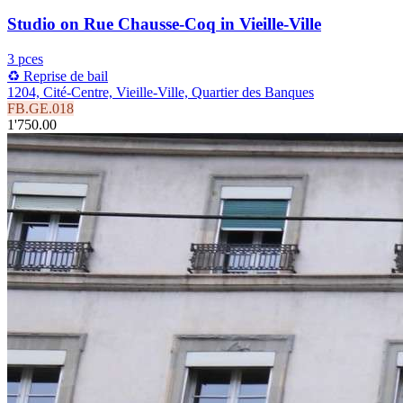
Studio on Rue Chausse-Coq in Vieille-Ville
3 pces
♻️ Reprise de bail
1204, Cité-Centre, Vieille-Ville, Quartier des Banques
FB.GE.018
1'750.00