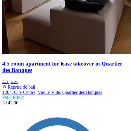
4.5 room apartment for lease takeover in Quartier
des Banques
4.5 pces
♻️ Reprise de bail
1204, Cité-Centre, Vieille-Ville, Quartier des Banques
FB.GE.007
3'142.00