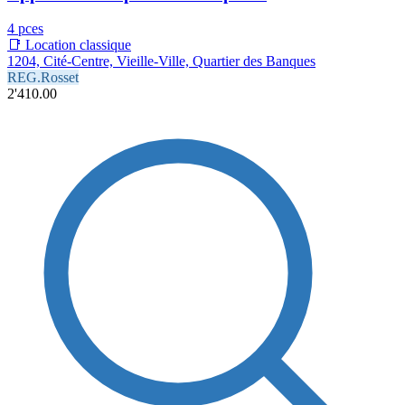
4 pces
📑 Location classique
1204, Cité-Centre, Vieille-Ville, Quartier des Banques
REG.Rosset
2'410.00