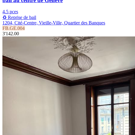
bail au centre de Genève
4.5 pces
♻️ Reprise de bail
1204, Cité-Centre, Vieille-Ville, Quartier des Banques
FB.GE.004
3'142.00