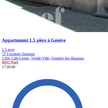
Appartement 1.5 pièce à Genève
1.5 pces
📑 Location classique
1204, Cité-Centre, Vieille-Ville, Quartier des Banques
REG.Naef
1'720.00