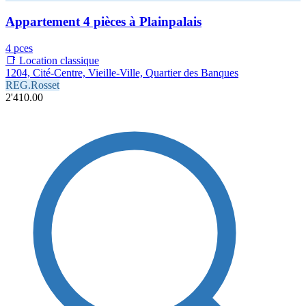
Appartement 4 pièces à Plainpalais
4 pces
📑 Location classique
1204, Cité-Centre, Vieille-Ville, Quartier des Banques
REG.Rosset
2'410.00