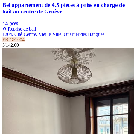
Bel appartement de 4.5 pièces à prise en charge de
bail au centre de Genève
4.5 pces
♻️ Reprise de bail
1204, Cité-Centre, Vieille-Ville, Quartier des Banques
FB.GE.004
3'142.00