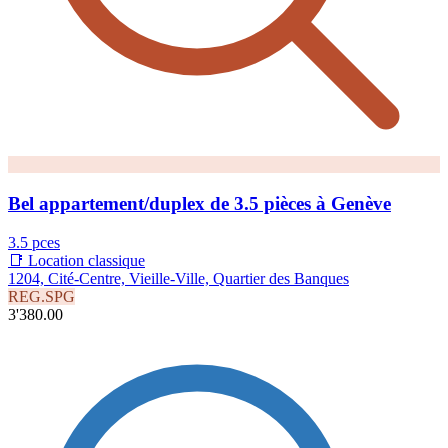
Bel appartement/duplex de 3.5 pièces à Genève
3.5 pces
📑 Location classique
1204, Cité-Centre, Vieille-Ville, Quartier des Banques
REG.SPG
3'380.00