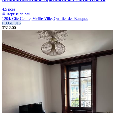
4.5 pces
♻️ Reprise de bail
1204, Cité-Centre, Vieille-Ville, Quartier des Banques
FB.GE.016
3'312.00