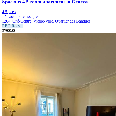
Spacious 4.5 room apartment in Geneva
4.5 pces
📑 Location classique
1204, Cité-Centre, Vieille-Ville, Quartier des Banques
REG.Rosset
3'900.00