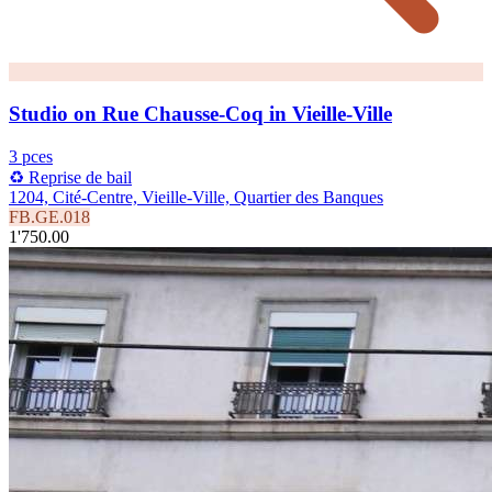
Studio on Rue Chausse-Coq in Vieille-Ville
3 pces
♻️ Reprise de bail
1204, Cité-Centre, Vieille-Ville, Quartier des Banques
FB.GE.018
1'750.00