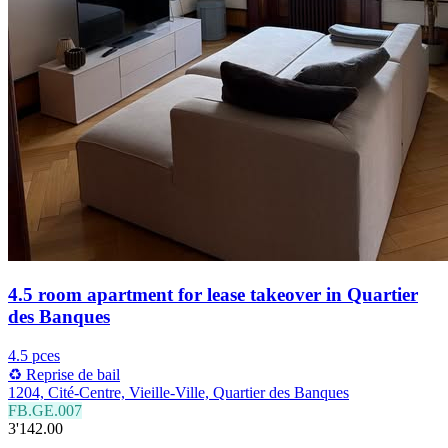
4.5 room apartment for lease takeover in Quartier
des Banques
4.5 pces
♻️ Reprise de bail
1204, Cité-Centre, Vieille-Ville, Quartier des Banques
FB.GE.007
3'142.00