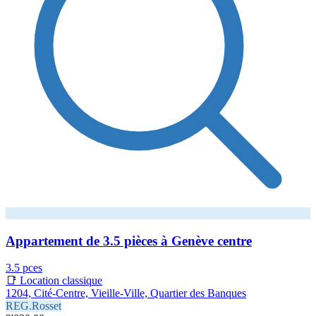
Appartement de 3.5 pièces à Genève centre
3.5 pces
📑 Location classique
1204, Cité-Centre, Vieille-Ville, Quartier des Banques
REG.Rosset