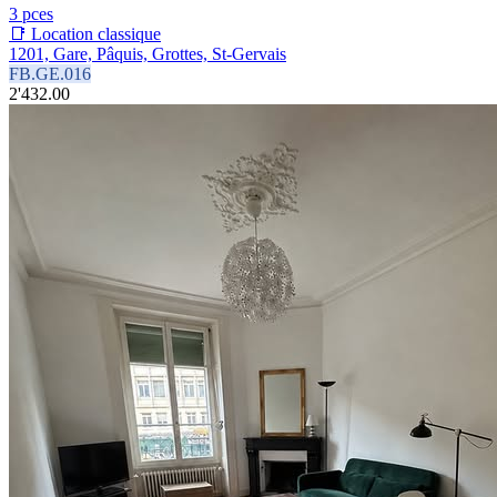
3 pces
📑 Location classique
1201, Gare, Pâquis, Grottes, St-Gervais
FB.GE.016
2'432.00