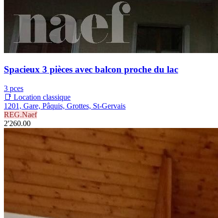
Spacieux 3 pièces avec balcon proche du lac
3 pces
📑 Location classique
1201, Gare, Pâquis, Grottes, St-Gervais
REG.Naef
2'260.00