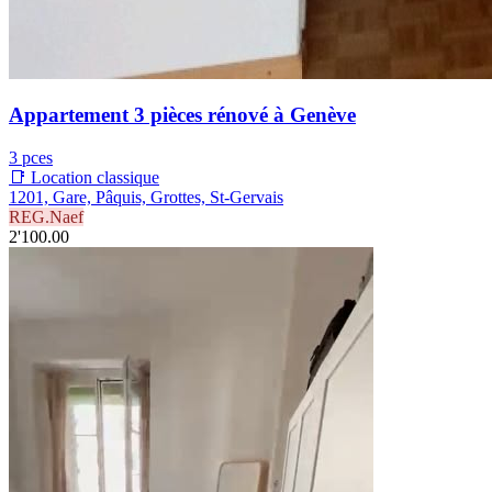
Appartement 3 pièces rénové à Genève
3 pces
📑 Location classique
1201, Gare, Pâquis, Grottes, St-Gervais
REG.Naef
2'100.00