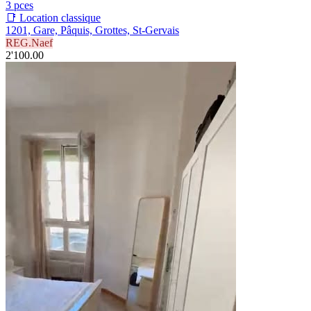
3 pces
📑 Location classique
1201, Gare, Pâquis, Grottes, St-Gervais
REG.Naef
2'100.00