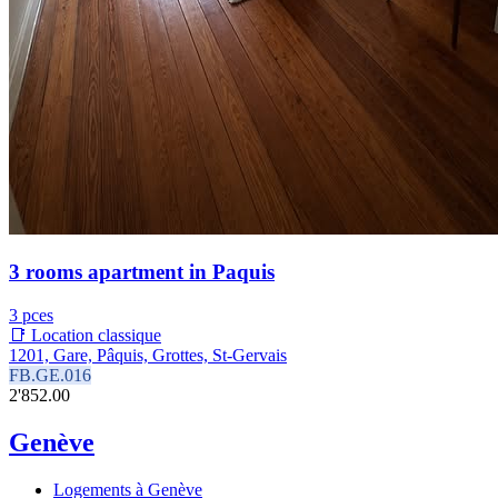
3 rooms apartment in Paquis
3 pces
📑 Location classique
1201, Gare, Pâquis, Grottes, St-Gervais
FB.GE.016
2'852.00
Genève
Logements à Genève