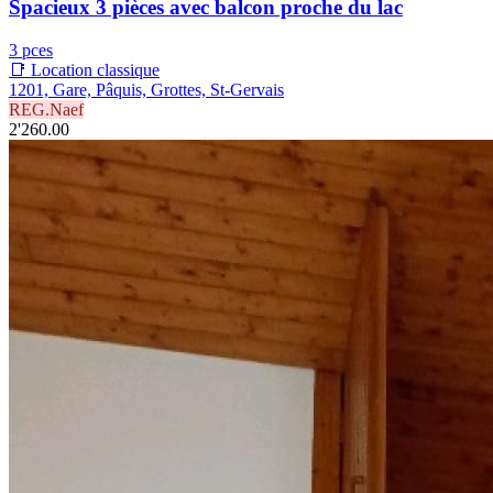
Spacieux 3 pièces avec balcon proche du lac
3 pces
📑 Location classique
1201, Gare, Pâquis, Grottes, St-Gervais
REG.Naef
2'260.00