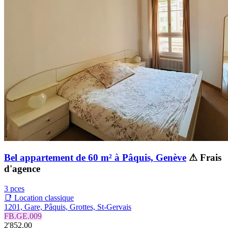
Bel appartement de 60 m² à Pâquis, Genève
⚠ Frais
d'agence
3 pces
📑 Location classique
1201, Gare, Pâquis, Grottes, St-Gervais
FB.GE.009
2'852.00