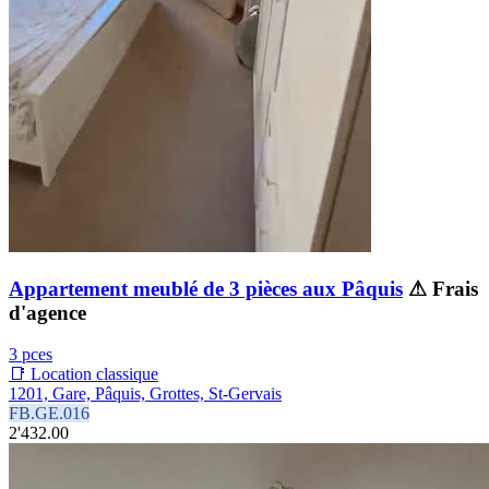
Appartement meublé de 3 pièces aux Pâquis
⚠ Frais
d'agence
3 pces
📑 Location classique
1201, Gare, Pâquis, Grottes, St-Gervais
FB.GE.016
2'432.00