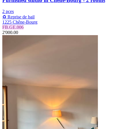
Furnished studio in Chêne-Bourg - 2 rooms
2 pces
♻️ Reprise de bail
1225 Chêne-Bourg
FB.GE.006
2'000.00