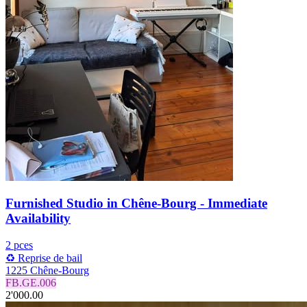
Furnished Studio in Chêne-Bourg - Immediate
Availability
2 pces
♻️ Reprise de bail
1225 Chêne-Bourg
FB.GE.006
2'000.00