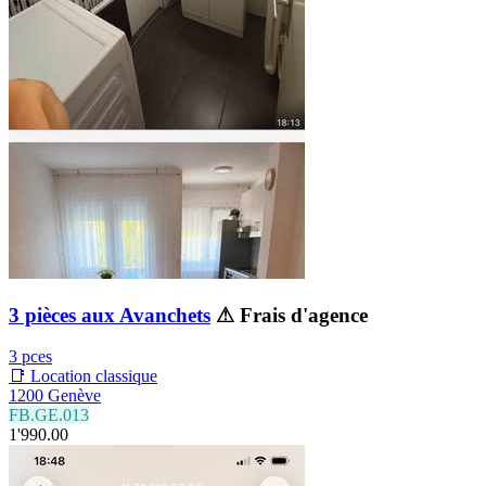
3 pièces aux Avanchets
⚠ Frais d'agence
3 pces
📑 Location classique
1200 Genève
FB.GE.013
1'990.00