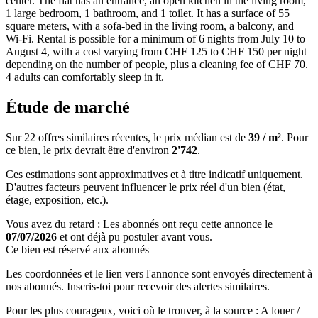
center. The flat has an entrance, an open kitchen in the living room,
1 large bedroom, 1 bathroom, and 1 toilet. It has a surface of 55
square meters, with a sofa-bed in the living room, a balcony, and
Wi-Fi. Rental is possible for a minimum of 6 nights from July 10 to
August 4, with a cost varying from CHF 125 to CHF 150 per night
depending on the number of people, plus a cleaning fee of CHF 70.
4 adults can comfortably sleep in it.
Étude de marché
Sur 22 offres similaires récentes, le prix médian est de
39 / m²
. Pour
ce bien, le prix devrait être d'environ
2'742
.
Ces estimations sont approximatives et à titre indicatif uniquement.
D'autres facteurs peuvent influencer le prix réel d'un bien (état,
étage, exposition, etc.).
Vous avez du retard : Les abonnés ont reçu cette annonce le
07/07/2026
et ont déjà pu postuler avant vous.
Ce bien est réservé aux abonnés
Les coordonnées et le lien vers l'annonce sont envoyés directement à
nos abonnés. Inscris-toi pour recevoir des alertes similaires.
Pour les plus courageux, voici où le trouver, à la source : A louer /