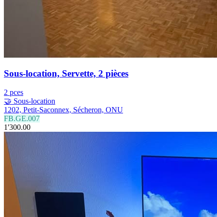
Sous-location, Servette, 2 pièces
2 pces
🤝 Sous-location
1202, Petit-Saconnex, Sécheron, ONU
FB.GE.007
1'300.00