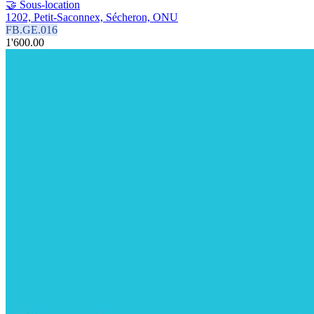
🤝 Sous-location
1202, Petit-Saconnex, Sécheron, ONU
FB.GE.016
1'600.00