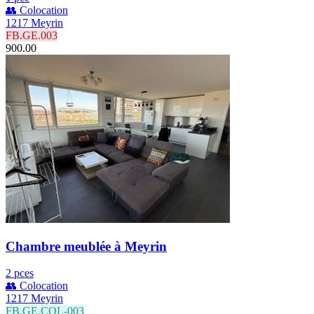
👥 Colocation
1217 Meyrin
FB.GE.003
900.00
Chambre meublée à Meyrin
2 pces
👥 Colocation
1217 Meyrin
FB.GE.COL-003