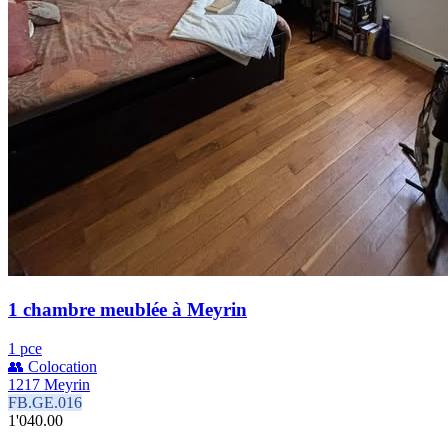
1 chambre meublée à Meyrin
1 pce
👥 Colocation
1217 Meyrin
FB.GE.016
1'040.00