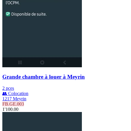
Grande chambre à louer à Meyrin
2 pces
👥 Colocation
1217 Meyrin
FB.GE.003
1'100.00