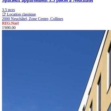
Spacieux appartement 3.5 pièces à Neuchâtel
3.5 pces
📑 Location classique
2000 Neuchâtel, Zone Centre, Collines
REG.Naef
1'690.00