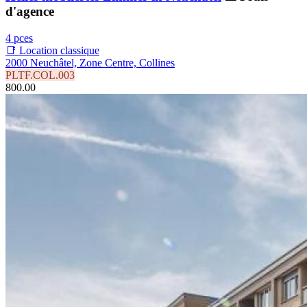
d'agence
4 pces
📑 Location classique
2000 Neuchâtel, Zone Centre, Collines
PLTF.COL.003
800.00