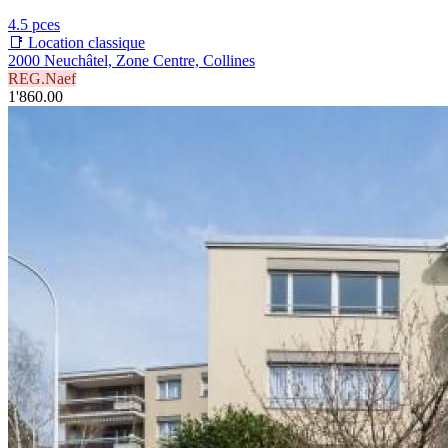
4.5 pces
📑 Location classique
2000 Neuchâtel, Zone Centre, Collines
REG.Naef
1'860.00