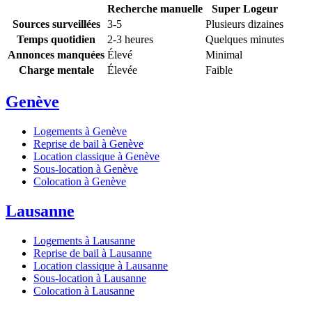
Recherche manuelle
Super Logeur
Sources surveillées
3-5
Plusieurs dizaines
Temps quotidien
2-3 heures
Quelques minutes
Annonces manquées
Élevé
Minimal
Charge mentale
Élevée
Faible
Genève
Logements à Genève
Reprise de bail à Genève
Location classique à Genève
Sous-location à Genève
Colocation à Genève
Lausanne
Logements à Lausanne
Reprise de bail à Lausanne
Location classique à Lausanne
Sous-location à Lausanne
Colocation à Lausanne