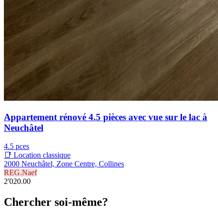
Appartement rénové 4.5 pièces avec vue sur le lac à
Neuchâtel
4.5 pces
📑 Location classique
2000 Neuchâtel, Zone Centre, Collines
REG.Naef
2'020.00
Chercher soi-même?