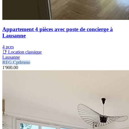
Appartement 4 pièces avec poste de concierge à
Lausanne
4 pces
📑 Location classique
Lausanne
REG.CptImmo
1'900.00