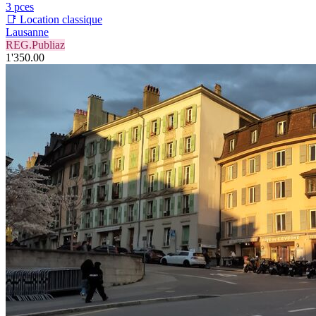
3 pces
📑 Location classique
Lausanne
REG.Publiaz
1'350.00