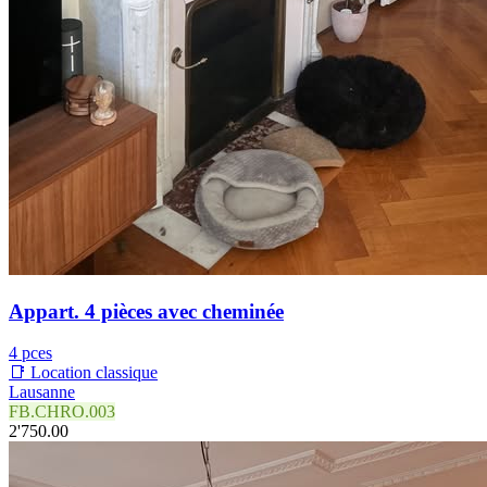
Appart. 4 pièces avec cheminée
4 pces
📑 Location classique
Lausanne
FB.CHRO.003
2'750.00