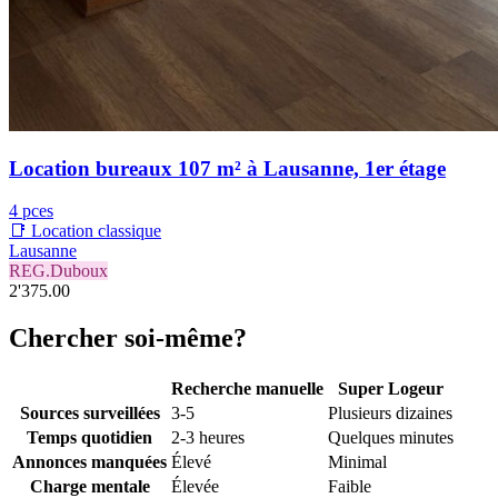
Location bureaux 107 m² à Lausanne, 1er étage
4 pces
📑 Location classique
Lausanne
REG.Duboux
2'375.00
Chercher soi-même?
Recherche manuelle
Super Logeur
Sources surveillées
3-5
Plusieurs dizaines
Temps quotidien
2-3 heures
Quelques minutes
Annonces manquées
Élevé
Minimal
Charge mentale
Élevée
Faible