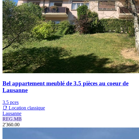
Bel appartement meublé de 3.5 pièces au coeur de
Lausanne
3.5 pces
📑 Location classique
Lausanne
REG.MB
2'360.00