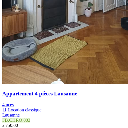
Appartement 4 pièces Lausanne
4 pces
📑 Location classique
Lausanne
FB.CHRO.003
2'750.00