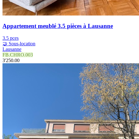
Appartement meublé 3.5 pièces à Lausanne
3.5 pces
🤝 Sous-location
Lausanne
FB.CHRO.003
3'250.00