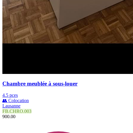
Chambre meublée à sous-louer
4.5 pces
👥 Colocation
Lausanne
FB.CHRO.003
900.00