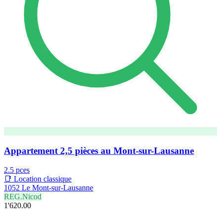
Appartement 2,5 pièces au Mont-sur-Lausanne
2.5 pces
📑 Location classique
1052 Le Mont-sur-Lausanne
REG.Nicod
1'620.00