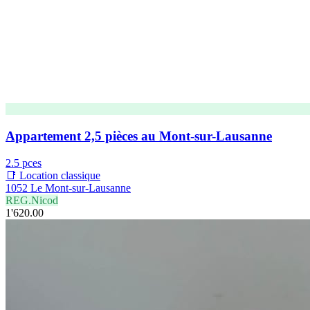
Appartement 2,5 pièces au Mont-sur-Lausanne
2.5 pces
📑 Location classique
1052 Le Mont-sur-Lausanne
REG.Nicod
1'620.00