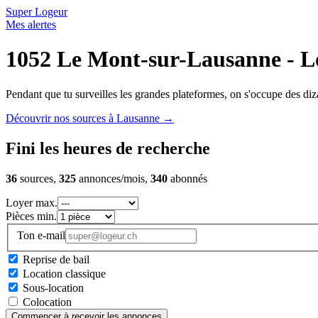
Super Logeur
Mes alertes
1052 Le Mont-sur-Lausanne - L
Pendant que tu surveilles les grandes plateformes, on s'occupe des diza
Découvrir nos sources à Lausanne
→
Fini les heures de recherche
36
sources,
325
annonces/mois,
340
abonnés
Loyer max.
Pièces min.
Ton e-mail
Reprise de bail
Location classique
Sous-location
Colocation
Commencer à recevoir les annonces