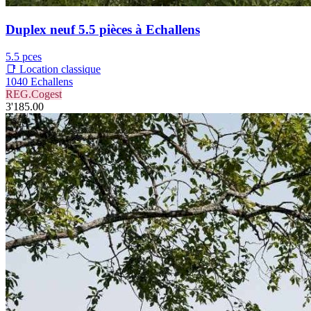
Duplex neuf 5.5 pièces à Echallens
5.5 pces
📑 Location classique
1040 Echallens
REG.Cogest
3'185.00