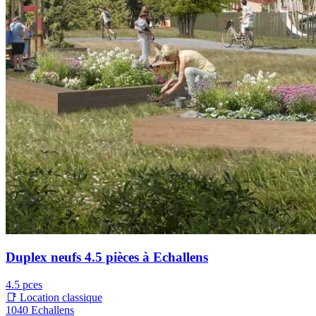
Duplex neufs 4.5 pièces à Echallens
4.5 pces
📑 Location classique
1040 Echallens