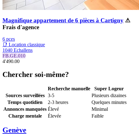
Magnifique appartement de 6 pièces à Cartigny
⚠
Frais d'agence
6 pces
📑 Location classique
1040 Echallens
FB.GE.010
4'490.00
Chercher soi-même?
Recherche manuelle
Super Logeur
Sources surveillées
3-5
Plusieurs dizaines
Temps quotidien
2-3 heures
Quelques minutes
Annonces manquées
Élevé
Minimal
Charge mentale
Élevée
Faible
Genève